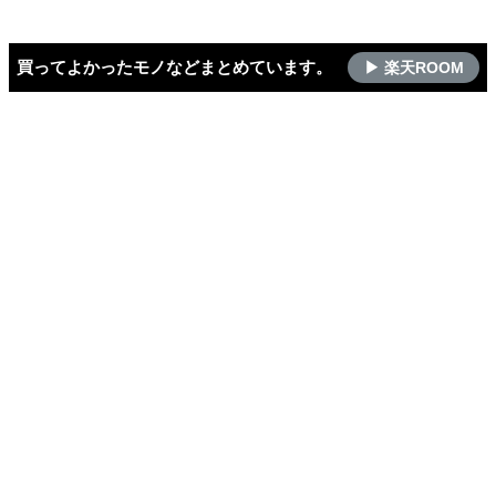
買ってよかったモノなどまとめています。
▶ 楽天ROOM
ホーム
書斎
書斎
– tag –
新着記事
人気記事